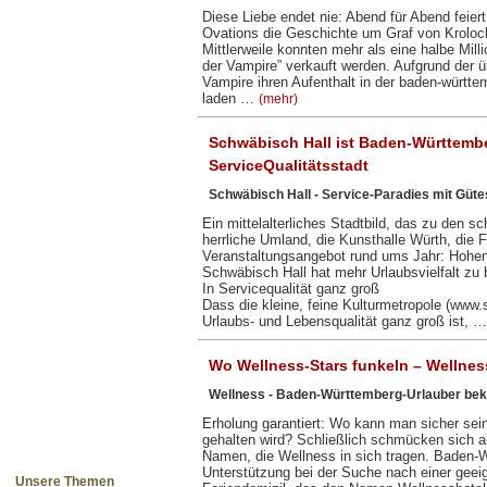
Diese Liebe endet nie: Abend für Abend feier
Ovations die Geschichte um Graf von Krolock
Mittlerweile konnten mehr als eine halbe Mill
der Vampire” verkauft werden. Aufgrund der 
Vampire ihren Aufenthalt in der baden-württ
laden …
(mehr)
Schwäbisch Hall ist Baden-Württemberg
ServiceQualitätsstadt
Schwäbisch Hall - Service-Paradies mit Güte
Ein mittelalterliches Stadtbild, das zu den 
herrliche Umland, die Kunsthalle Würth, die Fr
Veranstaltungsangebot rund ums Jahr: Hohen
Schwäbisch Hall hat mehr Urlaubsvielfalt zu
In Servicequalität ganz groß
Dass die kleine, feine Kulturmetropole (www.
Urlaubs- und Lebensqualität ganz groß ist, 
Wo Wellness-Stars funkeln – Wellnes
Wellness - Baden-Württemberg-Urlauber bek
Erholung garantiert: Wo kann man sicher sei
gehalten wird? Schließlich schmücken sich al
Namen, die Wellness in sich tragen. Baden-
Unterstützung bei der Suche nach einer geei
Unsere Themen