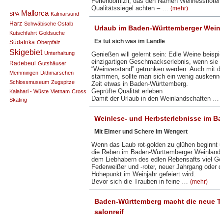
Feriendomizil, das den Namen Wellnesshotel 
Qualitätssiegel achten – …
(mehr)
Mallorca
SPA
Kalmarsund
Harz
Schwäbische Ostalb
Urlaub im Baden-Württemberger Wei
Kutschfahrt
Goldsuche
Es tut sich was im Ländle
Südafrika
Oberpfalz
Skigebiet
Unterhaltung
Genießen will gelernt sein: Edle Weine beis
einzigartigen Geschmackserlebnis, wenn sie
Radebeul
Gutshäuser
“Weinverstand” getrunken werden. Auch mit
Memmingen
Dithmarschen
stammen, sollte man sich ein wenig auskennen
Schlossmuseum
Zugspitze
Zeit etwas in Baden-Württemberg.
Geprüfte Qualität erleben
Kalahari - Wüste
Vietnam
Cross
Damit der Urlaub in den Weinlandschaften 
Skating
Weinlese- und Herbsterlebnisse im 
Mit Eimer und Schere im Wengert
Wenn das Laub rot-golden zu glühen beginnt u
die Reben im Baden-Württemberger Weinland 
dem Liebhabern des edlen Rebensafts viel Ge
Federweißer und -roter, neuer Jahrgang oder 
Höhepunkt im Weinjahr gefeiert wird.
Bevor sich die Trauben in feine …
(mehr)
Baden-Württemberg macht die neue T
salonreif