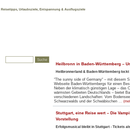
Baden Württemberg
Reisetipps, Urlaubsziele, Entspannung & Ausflugsziele
Heilbronn in Baden-Württemberg – U
Heilbronnerland & Baden-Württemberg lockt 
“The sunny side of Germany“ – mit diesem Slo
Webseite Baden-Württembergs für einen Bes
Neben der klimatisch günstigen Lage – das O
wärmsten Gebieten Deutschlands – bietet Ba
verschiedenen Landschaften: Vom Bodensee ü
Schwarzwalds und der Schwäbischen …
(me
Stuttgart, eine Reise wert – Die Vampi
Vorstellung
Erfolgsmusical bleibt in Stuttgart - Tickets