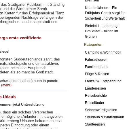
Bremsen
t das Stuttgarter Publikum mit Standing
Urlaubsfahrten – Ein
 und die Wirtstochter Sarah.
ion Karten für das Erfolgsmusical “Tanz
Frühjahrs-Check sorgt für
überragenden Nachfrage verlängern die
Sicherheit und Werterhalt
embergischen Landeshauptstadt und
Bielefeld – Lebendige
Großstadt – mitten im
Grünen
s erste zertifizierte
Kategorien
siegel
Camping & Wohnmobil
schönsten Süddeutschlands zählt, das
Fahrradtouren
eilichtfestspiele und ein attraktives
Familienurlaub
lohes heimliche Hauptstadt
 bieten als so manche Großstadt.
Flüge & Reisen
schwaebischhall.de) auch in puncto
Freizeit & Entspannung
…
(mehr)
Länderreisen
Reiseberichte
s Urlaub
Reiseländer
ommen jetzt Unterstützung
Sehenswürdigkeiten
n, dass ein solches Versprechen
le möglichen Anbieter mit klangvollen
Skiurlaub & Winterurlaub
Württemberg-Urlauber bekommen jetzt
Städtereisen
gneten Einrichtung oder einem