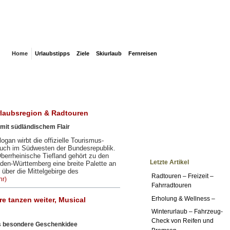
Home
Urlaubstipps
Ziele
Skiurlaub
Fernreisen
rlaubsregion & Radtouren
mit südländischem Flair
gan wirbt die offizielle Tourismus-
uch im Südwesten der Bundesrepublik.
berrheinische Tiefland gehört zu den
Letzte Artikel
den-Württemberg eine breite Palette an
ber die Mittelgebirge des
Radtouren – Freizeit –
hr)
Fahrradtouren
Erholung & Wellness –
re tanzen weiter, Musical
Winterurlaub – Fahrzeug-
Check von Reifen und
 als besondere Geschenkidee