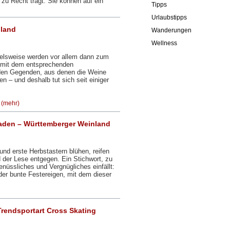
zu Recht trägt: Sie können auf ein
Tipps
Urlaubstipps
nland
Wanderungen
Wellness
pielsweise werden vor allem dann zum
 mit dem entsprechenden
 den Gegenden, aus denen die Weine
 – und deshalb tut sich seit einiger
…
(mehr)
Baden – Württemberger Weinland
nd erste Herbstastern blühen, reifen
der Lese entgegen. Ein Stichwort, zu
nüssliches und Vergnügliches einfällt:
der bunte Festereigen, mit dem dieser
rendsportart Cross Skating