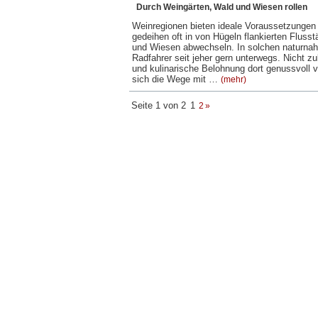
Durch Weingärten, Wald und Wiesen rollen
Weinregionen bieten ideale Voraussetzungen f
gedeihen oft in von Hügeln flankierten Flusst
und Wiesen abwechseln. In solchen naturna
Radfahrer seit jeher gern unterwegs. Nicht zul
und kulinarische Belohnung dort genussvoll v
sich die Wege mit …
(mehr)
Seite 1 von 2
1
2
»