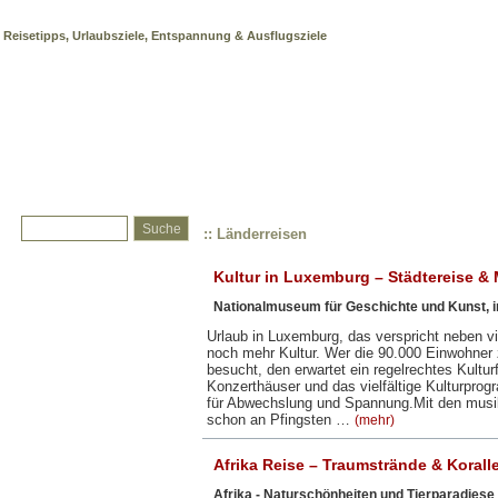
Länderreisen
Reisetipps, Urlaubsziele, Entspannung & Ausflugsziele
:: Länderreisen
Kultur in Luxemburg – Städtereise 
Nationalmuseum für Geschichte und Kunst, 
Urlaub in Luxemburg, das verspricht neben v
noch mehr Kultur. Wer die 90.000 Einwohne
besucht, den erwartet ein regelrechtes Kultu
Konzerthäuser und das vielfältige Kulturpro
für Abwechslung und Spannung.Mit den musi
schon an Pfingsten …
(mehr)
Afrika Reise – Traumstrände & Korallen
Afrika - Naturschönheiten und Tierparadiese