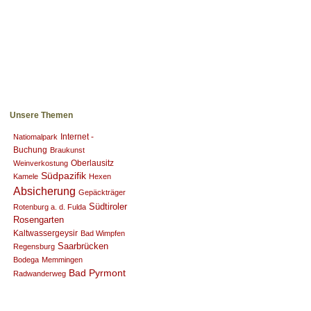
Unsere Themen
Internet -
Natiomalpark
Buchung
Braukunst
Oberlausitz
Weinverkostung
Südpazifik
Kamele
Hexen
Absicherung
Gepäckträger
Südtiroler
Rotenburg a. d. Fulda
Rosengarten
Kaltwassergeysir
Bad Wimpfen
Saarbrücken
Regensburg
Bodega
Memmingen
Bad Pyrmont
Radwanderweg