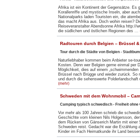
Afrika ist ein Kontinent der Gegensätze. Es 
Korallenriffe und mystische Inseln, aber auc
Nationalparks laden Touristen ein, die atemb
das macht Afrika aus. Doch wohin reisen? Die 
Reiseveranstalter Abendsonne Afrika http://
die südlichen und östlichen Regionen des …
Radtouren durch Belgien – Brüssel 
Tour durch die Städte von Belgien - Stadtbu
Naturliebhaber kommen beim Anbieter se-tours
Kosten. Denn wer Belgien gerne einmal per D
Möglichkeit, dies auf einem „schwimmenden H
Brüssel nach Brügge und wieder zurück. So r
und durch die sehenswerte Polderlandschaft
(mehr)
Schweden mit dem Wohnmobil – Camp
Camping typisch schwedisch - Freiheit ohne
Vor mehr als 100 Jahren schrieb die schwedi
Geschichte vom kleinen Nils Holgersson, der
dem Rücken von Gänserich Martin mit einer
Schweden reist. Gedacht war die Erzählung 
Kinder im Fach Heimatkunde ihr Land besse