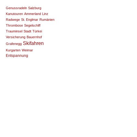
Genussradeln
Salzburg
Kanutouren
Ammerland
Linz
Radwege
St. Englmar
Rumänien
Thrombose
Segelschiff
Trauminsel
Stadt
Türkei
Versicherung
Bauernhof
Skifahren
Grafenegg
Kurgarten
Weimar
Entspannung