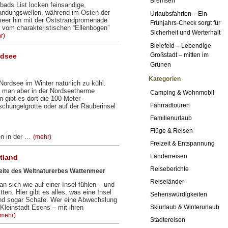
Bremsen
ads List locken feinsandige,
Brandungswellen, während im Osten der
Urlaubsfahrten – Ein
meer hin mit der Oststrandpromenade
Frühjahrs-Check sorgt für
t vom charakteristischen “Ellenbogen”
Sicherheit und Werterhalt
r)
Bielefeld – Lebendige
Großstadt – mitten im
rdsee
Grünen
Kategorien
Nordsee im Winter natürlich zu kühl.
 man aber in der Nordseetherme
Camping & Wohnmobil
 gibt es dort die 100-Meter-
Fahrradtouren
chungelgrotte oder auf der Räuberinsel
Familienurlaub
Flüge & Reisen
en in der …
(mehr)
Freizeit & Entspannung
Länderreisen
tland
Reiseberichte
Seite des Weltnaturerbes Wattenmeer
Reiseländer
 sich wie auf einer Insel fühlen – und
ten. Hier gibt es alles, was eine Insel
Sehenswürdigkeiten
und sogar Schafe. Wer eine Abwechslung
 Kleinstadt Esens – mit ihren
Skiurlaub & Winterurlaub
(mehr)
Städtereisen