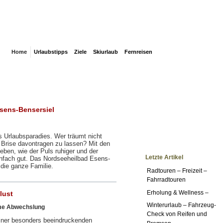
Home
Urlaubstipps
Ziele
Skiurlaub
Fernreisen
Esens-Bensersiel
s Urlaubsparadies. Wer träumt nicht
n Brise davontragen zu lassen? Mit den
ben, wie der Puls ruhiger und der
Letzte Artikel
infach gut. Das Nordseeheilbad Esens-
 die ganze Familie.
Radtouren – Freizeit –
Fahrradtouren
Erholung & Wellness –
lust
Winterurlaub – Fahrzeug-
time Abwechslung
Check von Reifen und
 einer besonders beeindruckenden