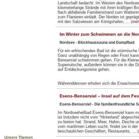
Landschaft bedacht: Im Westen des Nordseeb
kilometerlange Strände mit ihren kräftigen 
flach abfallende Familienstrand zum Watten
zum Flanieren einlädt. Der Norden ist gepräg
mit den Salzwiesen am Königshafen, …
(meh
Im Winter zum Schwimmen an die No
Nordsee - Blockhaussauna und Dampfbad
Für ein erfrischendes Bad ist die stürmische 
Ganz unabhängig von Regen oder Frost kann
Bensersiel schwimmen gehen. Für die Kleinen
Superrutsche, außerdem können sie in der Ds
auf Entdeckungsreise gehen.
Währenddessen erholen sich die Erwachsen
Esens-Bensersiel – Insel auf dem Fes
Esens-Bensersiel - Die familienfreundliche 
Im Nordseeheilbad Esens-Bensersiel kann man
ist trotzdem nicht vom “Hinterland” abgeschnit
zu bieten hat: Strand, Meer, Hafen, Deiche 
vom maritimen Leben sucht, findet sie in der
beschaulichen Geschäften, Restaurants, …
Unsere Themen