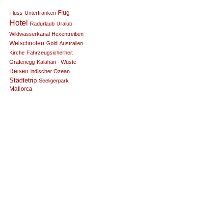
Flug
Fluss
Unterfranken
Hotel
Radurlaub
Uralub
Wildwasserkanal
Hexentreiben
Welschnofen
Gold
Australien
Kirche
Fahrzeugsicherheit
Grafenegg
Kalahari - Wüste
Reisen
indischer Ozean
Städtetrip
Seeligerpark
Mallorca