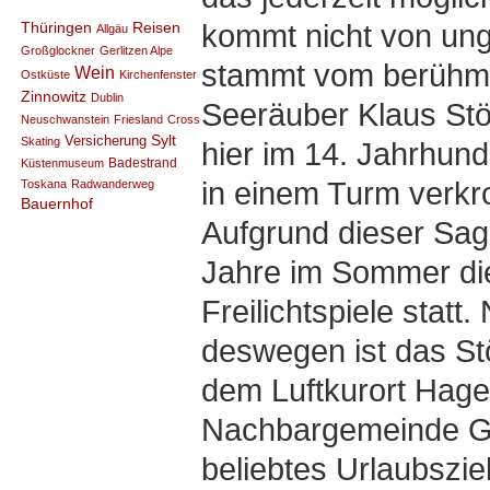
kommt nicht von ung
Thüringen
Reisen
Allgäu
Großglockner
Gerlitzen Alpe
stammt vom berühmt
Wein
Ostküste
Kirchenfenster
Zinnowitz
Dublin
Seeräuber Klaus Stö
Neuschwanstein
Friesland
Cross
Sylt
Versicherung
Skating
hier im 14. Jahrhun
Badestrand
Küstenmuseum
in einem Turm verkr
Toskana
Radwanderweg
Bauernhof
Aufgrund dieser Sage
Jahre im Sommer die
Freilichtspiele statt.
deswegen ist das St
dem Luftkurort Hage
Nachbargemeinde G
beliebtes Urlaubszie