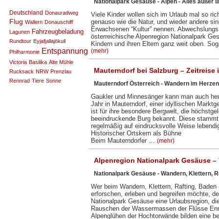
Nationalpark Gesäuse - Alpen - Alles außer l
Deutschland
Donauradweg
Viele Kinder wollen sich im Urlaub mal so ric
Flug
genauso wie die Natur, und wieder andere sin
Wallern
Donauschiff
Erwachsenen “Kultur” nennen. Abwechslungsr
Fahrzeugbeladung
Lagunen
österreichische Alpenregion Nationalpark Ge
Rundtour
Eyjafjallajökull
Kindern und ihren Eltern ganz weit oben. So
Entspannung
(mehr)
Philharmonie
Victoria
Basilika
Alte Mühle
Mauterndorf bei Salzburg – Zeitreise i
Rucksack
NRW
Prenzlau
Rennrad
Tiere
Sonne
Mauterndorf Österreich - Wandern im Herzen
Gaukler und Minnesänger kann man auch heu
Jahr in Mauterndorf, einer idyllischen Mark
ist für ihre besondere Bergwelt, die höchstg
beeindruckende Burg bekannt. Diese stammt a
regelmäßig auf eindrucksvolle Weise lebendig
Historischer Ortskern als Bühne
Beim Mauterndorfer …
(mehr)
Alpenregion Nationalpark Gesäuse –
Nationalpark Gesäuse - Wandern, Klettern, R
Wer beim Wandern, Klettern, Rafting, Baden o
erforschen, erleben und begreifen möchte, der
Nationalpark Gesäuse eine Urlaubsregion, die
Rauschen der Wassermassen der Flüsse Enn
Alpenglühen der Hochtorwände bilden eine b