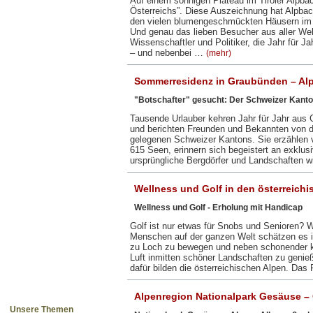
Auf einem sonnigen Plateau im Tiroler Alpbac
Österreichs”. Diese Auszeichnung hat Alpba
den vielen blumengeschmückten Häusern im tr
Und genau das lieben Besucher aus aller Wel
Wissenschaftler und Politiker, die Jahr für 
– und nebenbei …
(mehr)
Sommerresidenz in Graubünden – Alp
"Botschafter" gesucht: Der Schweizer Kanto
Tausende Urlauber kehren Jahr für Jahr aus
und berichten Freunden und Bekannten von de
gelegenen Schweizer Kantons. Sie erzählen v
615 Seen, erinnern sich begeistert an exklusi
ursprüngliche Bergdörfer und Landschaften 
Wellness und Golf in den österreich
Wellness und Golf - Erholung mit Handicap
Golf ist nur etwas für Snobs und Senioren? W
Menschen auf der ganzen Welt schätzen es 
zu Loch zu bewegen und neben schonender kö
Luft inmitten schöner Landschaften zu genie
dafür bilden die österreichischen Alpen. Das
Alpenregion Nationalpark Gesäuse – 
Unsere Themen