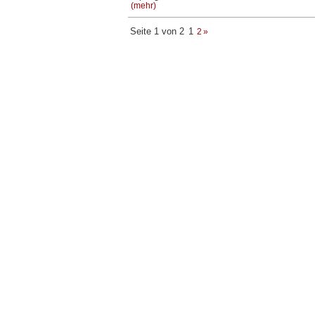
(mehr)
Seite 1 von 2
1
2
»