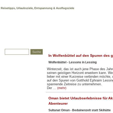
Kultur
Reisetipps, Urlaubsziele, Entspannung & Ausflugsziele
In Wolfenbüttel auf den Spuren des 
Wolfenbüttel - Lessons in Lessing
Winterzeit, das ist auch jene Phase des Jahr
seinen geistigen Horizont erweitern kann. Wer
lieber mit einer Kurzreise verbinden möchte, d
auf den Spuren von Gotthold Ephraim Lessing
spannende Zeitreise zu unternehmen.
Der …
(mehr)
Oman bietet Urlaubserlebnisse für Ak
Abenteurer
Sultanat Oman - Beduinenzelt statt Skihütte