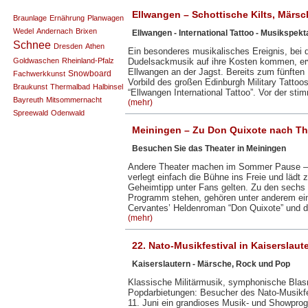
Ellwangen – Schottische Kilts, Mär
Braunlage
Ernährung
Planwagen
Wedel
Andernach
Brixen
Ellwangen - International Tattoo - Musikspekt
Schnee
Dresden
Athen
Ein besonderes musikalisches Ereignis, bei 
Goldwaschen
Rheinland-Pfalz
Dudelsackmusik auf ihre Kosten kommen, erw
Ellwangen an der Jagst. Bereits zum fünften
Snowboard
Fachwerkkunst
Vorbild des großen Edinburgh Military Tatt
Braukunst
Thermalbad
Halbinsel
“Ellwangen International Tattoo”. Vor der st
Bayreuth
Mitsommernacht
(mehr)
Spreewald
Odenwald
Meiningen – Zu Don Quixote nach T
Besuchen Sie das Theater in Meiningen
Andere Theater machen im Sommer Pause – 
verlegt einfach die Bühne ins Freie und lädt 
Geheimtipp unter Fans gelten. Zu den sechs
Programm stehen, gehören unter anderem ein
Cervantes’ Heldenroman “Don Quixote” und 
(mehr)
22. Nato-Musikfestival in Kaiserslaut
Kaiserslautern - Märsche, Rock und Pop
Klassische Militärmusik, symphonische Blas
Popdarbietungen: Besucher des Nato-Musikfes
11. Juni ein grandioses Musik- und Showprog