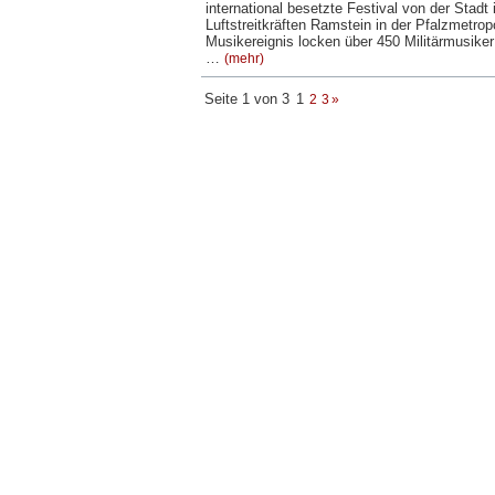
international besetzte Festival von der Stadt
Luftstreitkräften Ramstein in der Pfalzmetrop
Musikereignis locken über 450 Militärmusike
…
(mehr)
Seite 1 von 3
1
2
3
»