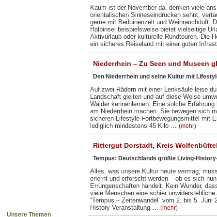
Kaum ist der November da, denken viele ans 
orientalischen Sinneseindrücken sehnt, ver
gerne mit Beduinenzelt und Weihrauchduft. 
Halbinsel beispielsweise bietet vielseitige U
Aktivurlaub oder kulturelle Rundtouren. Die 
ein sicheres Reiseland mit einer guten Infra
Niederrhein – Zu Seen und Museen gl
Den Niederrhein und seine Kultur mit Lifest
Auf zwei Rädern mit einer Lenksäule leise d
Landschaft gleiten und auf diese Weise umwe
Wälder kennenlernen: Eine solche Erfahrung
am Niederrhein machen. Sie bewegen sich mi
sicheren Lifestyle-Fortbewegungsmittel mit E
lediglich mindestens 45 Kilo …
(mehr)
Rittergut Dorstadt, Kreis Wolfenbütt
Tempus: Deutschlands größte Living-History
Alles, was unsere Kultur heute vermag, mu
erlernt und erforscht werden – ob es sich nu
Errungenschaften handelt. Kein Wunder, das
viele Menschen eine schier unwiderstehliche
“Tempus – Zeitenwandel” vom 2. bis 5. Juni 
History-Veranstaltung …
(mehr)
Unsere Themen