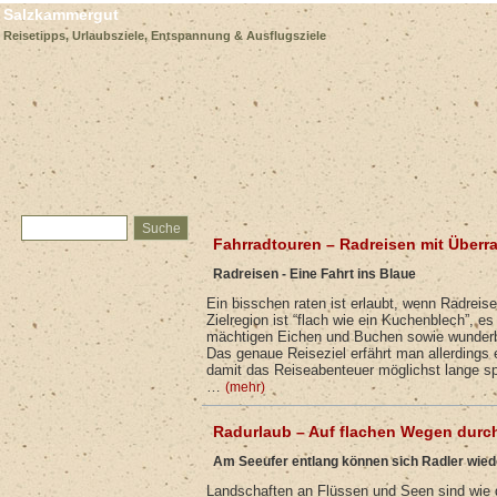
Salzkammergut
Reisetipps, Urlaubsziele, Entspannung & Ausflugsziele
Fahrradtouren – Radreisen mit Überr
Radreisen - Eine Fahrt ins Blaue
Ein bisschen raten ist erlaubt, wenn Radreise
Zielregion ist “flach wie ein Kuchenblech”, es
mächtigen Eichen und Buchen sowie wunderb
Das genaue Reiseziel erfährt man allerdings 
damit das Reiseabenteuer möglichst lange sp
…
(mehr)
Radurlaub – Auf flachen Wegen durc
Am Seeufer entlang können sich Radler wied
Landschaften an Flüssen und Seen sind wie g