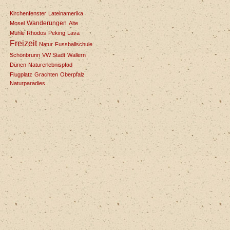
Kirchenfenster
Lateinamerika
Wanderungen
Mosel
Alte
Mühle
Rhodos
Peking
Lava
Freizeit
Natur
Fussballschule
Schönbrunn
VW Stadt
Wallern
Dünen
Naturerlebnispfad
Flugplatz
Grachten
Oberpfalz
Naturparadies