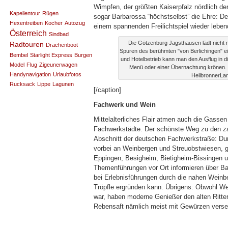
Wimpfen, der größten Kaiserpfalz nördlich der
Kapellentour
Rügen
sogar Barbarossa “höchstselbst” die Ehre: De
Hexentreiben
Kocher
Autozug
einem spannenden Freilichtspiel wieder lebe
Österreich
Sindbad
Die Götzenburg Jagsthausen lädt nicht 
Radtouren
Drachenboot
Spuren des berühmten "von Berlichingen" e
Bembel
Starlight Express
Burgen
und Hotelbetrieb kann man den Ausflug in d
Model
Flug
Zigeunerwagen
Menü oder einer Übernachtung krönen. (
Handynavigation
Urlaubfotos
HeilbronnerLan
Rucksack
Lippe
Lagunen
[/caption]
Fachwerk und Wein
Mittelalterliches Flair atmen auch die Gasse
Fachwerkstädte. Der schönste Weg zu den zau
Abschnitt der deutschen Fachwerkstraße: Dur
vorbei an Weinbergen und Streuobstwiesen, 
Eppingen, Besigheim, Bietigheim-Bissingen 
Themenführungen vor Ort informieren über B
bei Erlebnisführungen durch die nahen Wein
Tröpfle ergründen kann. Übrigens: Obwohl Wei
war, haben moderne Genießer den alten Ritter
Rebensaft nämlich meist mit Gewürzen versetz