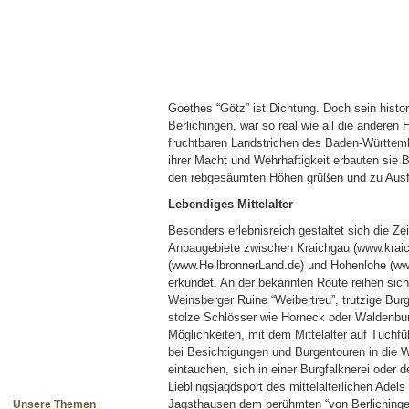
Goethes “Götz” ist Dichtung. Doch sein histor
Berlichingen, war so real wie all die anderen 
fruchtbaren Landstrichen des Baden-Württemb
ihrer Macht und Wehrhaftigkeit erbauten sie 
den rebgesäumten Höhen grüßen und zu Ausflü
Lebendiges Mittelalter
Besonders erlebnisreich gestaltet sich die Z
Anbaugebiete zwischen Kraichgau (www.kraic
(www.HeilbronnerLand.de) und Hohenlohe (ww
erkundet. An der bekannten Route reihen sich
Weinsberger Ruine “Weibertreu”, trutzige Bur
stolze Schlösser wie Horneck oder Waldenburg
Möglichkeiten, mit dem Mittelalter auf Tuch
bei Besichtigungen und Burgentouren in die
eintauchen, sich in einer Burgfalknerei oder 
Lieblingsjagdsport des mittelalterlichen Adels
Jagsthausen dem berühmten “von Berlichinge
Unsere Themen