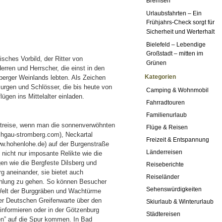
Bremsen
Urlaubsfahrten – Ein
Frühjahrs-Check sorgt für
Sicherheit und Werterhalt
Bielefeld – Lebendige
Großstadt – mitten im
isches Vorbild, der Ritter von
Grünen
Herren und Herrscher, die einst in den
Kategorien
erger Weinlands lebten. Als Zeichen
Burgen und Schlösser, die bis heute von
Camping & Wohnmobil
gen ins Mittelalter einladen.
Fahrradtouren
Familienurlaub
eitreise, wenn man die sonnenverwöhnten
Flüge & Reisen
hgau-stromberg.com), Neckartal
Freizeit & Entspannung
w.hohenlohe.de) auf der Burgenstraße
Länderreisen
 nicht nur imposante Relikte wie die
gen wie die Bergfeste Dilsberg und
Reiseberichte
 aneinander, sie bietet auch
Reiseländer
fühlung zu gehen. So können Besucher
Sehenswürdigkeiten
 Welt der Burggräben und Wachtürme
der Deutschen Greifenwarte über den
Skiurlaub & Winterurlaub
 informieren oder in der Götzenburg
Städtereisen
n” auf die Spur kommen. In Bad