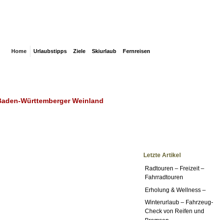
and erleben
Home
Urlaubstipps
Ziele
Skiurlaub
Fernreisen
 Baden-Württemberger Weinland
Letzte Artikel
Radtouren – Freizeit –
Fahrradtouren
Erholung & Wellness –
Winterurlaub – Fahrzeug-
Check von Reifen und