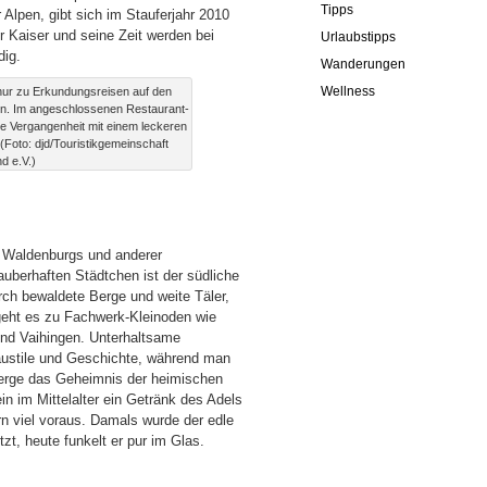
Tipps
 Alpen, gibt sich im Stauferjahr 2010
r Kaiser und seine Zeit werden bei
Urlaubstipps
ndig.
Wanderungen
Wellness
nur zu Erkundungsreisen auf den
in. Im angeschlossenen Restaurant-
ie Vergangenheit mit einem leckeren
Foto: djd/Touristikgemeinschaft
d e.V.)
n Waldenburgs und anderer
berhaften Städtchen ist der südliche
ch bewaldete Berge und weite Täler,
geht es zu Fachwerk-Kleinoden wie
und Vaihingen. Unterhaltsame
austile und Geschichte, während man
berge das Geheimnis der heimischen
n im Mittelalter ein Getränk des Adels
n viel voraus. Damals wurde der edle
t, heute funkelt er pur im Glas.