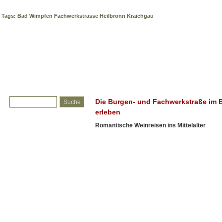
Die Burgen- und Fachwerkstraße im Baden-Württemberger Weinl
Tags: Bad Wimpfen Fachwerkstrasse Heilbronn Kraichgau
Die Burgen- und Fachwerkstraße im
erleben
Romantische Weinreisen ins Mittelalter