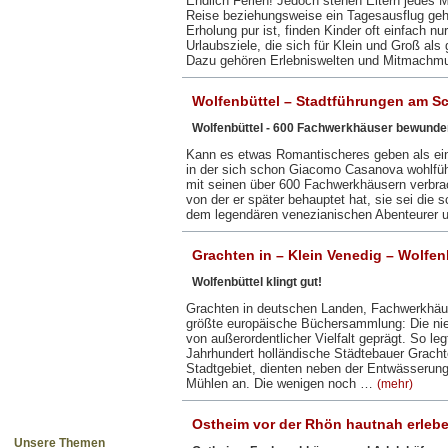
Endlich Ferien! Jedoch stehen Eltern jedes M
Reise beziehungsweise ein Tagesausflug geh
Erholung pur ist, finden Kinder oft einfach nu
Urlaubsziele, die sich für Klein und Groß a
Dazu gehören Erlebniswelten und Mitmachm
Wolfenbüttel – Stadtführungen am Sc
Wolfenbüttel - 600 Fachwerkhäuser bewunde
Kann es etwas Romantischeres geben als ei
in der sich schon Giacomo Casanova wohlfüh
mit seinen über 600 Fachwerkhäusern verbrac
von der er später behauptet hat, sie sei di
dem legendären venezianischen Abenteurer 
Grachten in – Klein Venedig – Wolfenb
Wolfenbüttel klingt gut!
Grachten in deutschen Landen, Fachwerkhäuse
größte europäische Büchersammlung: Die nie
von außerordentlicher Vielfalt geprägt. So le
Jahrhundert holländische Städtebauer Grach
Stadtgebiet, dienten neben der Entwässerung
Mühlen an. Die wenigen noch …
(mehr)
Ostheim vor der Rhön hautnah erleb
Unsere Themen