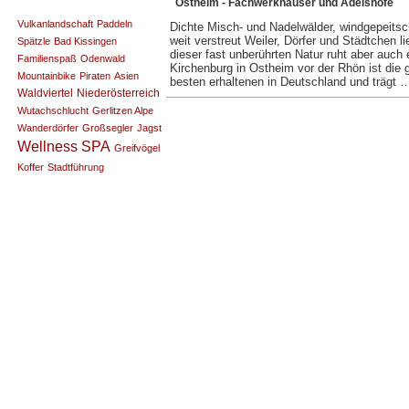
Ostheim - Fachwerkhäuser und Adelshöfe
Vulkanlandschaft
Paddeln
Dichte Misch- und Nadelwälder, windgepeitsc
weit verstreut Weiler, Dörfer und Städtchen 
Spätzle
Bad Kissingen
dieser fast unberührten Natur ruht aber auch 
Familienspaß
Odenwald
Kirchenburg in Ostheim vor der Rhön ist die 
Mountainbike
Piraten
Asien
besten erhaltenen in Deutschland und trägt
Waldviertel
Niederösterreich
Wutachschlucht
Gerlitzen Alpe
Wanderdörfer
Großsegler
Jagst
Wellness SPA
Greifvögel
Koffer
Stadtführung