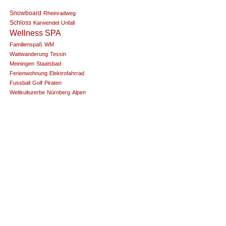
Snowboard
Rheinradweg
Schloss
Karwendel
Unfall
Wellness SPA
Familienspaß
WM
Wattwanderung
Tessin
Meiningen
Staatsbad
Ferienwohnung
Elektrofahrrad
Fussball
Golf
Piraten
Weltkulturerbe
Nürnberg
Alpen