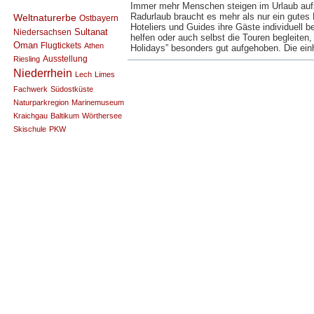
Immer mehr Menschen steigen im Urlaub aufs
Radurlaub braucht es mehr als nur ein gutes
Weltnaturerbe
Ostbayern
Hoteliers und Guides ihre Gäste individuell b
Sultanat
Niedersachsen
helfen oder auch selbst die Touren begleiten,
Oman
Flugtickets
Athen
Holidays” besonders gut aufgehoben. Die e
Ausstellung
Riesling
Niederrhein
Lech
Limes
Fachwerk
Südostküste
Naturparkregion
Marinemuseum
Kraichgau
Baltikum
Wörthersee
Skischule
PKW