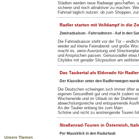
Städten werden neue Radwege geschaffen, u
sicherer und noch attraktiver zu machen. Wer
Fahrrad täglich nutzen: ob zum Shoppen, zu
Radler starten mit Volldampf in die Z
Zweiradsaison - Fahrradtoren - Auf in den Sat
Die Fahrradsaison steht vor der Tür – endlich
wieder auf kleine Feierabend- und große Woc
macht es, wenn Ausrüstung und Streckenpla
und Ansprüchen passen. Genussradler etwa f
Citybike mit gerader Sitzposition am wohlst
Das Taubertal als Eldorado für Radler
Der Klassiker unter den Radfernwegen wurde
Die Deutschen schwingen sich immer öfter a
eigenen Gesundheit gut und macht zudem no
Wochenende und im Urlaub ist der Drahtesel 
abwechslungsreiche und entspannende Ausfl
An der Tauber entlang bis zum Main
Schöne und nicht zu anstrengende Touren f
Straßenrad-Touren in Österreich, Ita
Per Mausklick in den Radurlaub
Unsere Themen